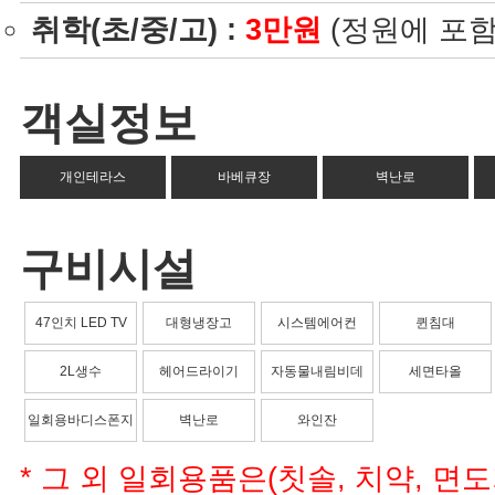
취학(초/중/고) :
3만원
(정원에 포함
객실정보
개인테라스
바베큐장
벽난로
구비시설
47인치 LED TV
대형냉장고
시스템에어컨
퀸침대
2L생수
헤어드라이기
자동물내림비데
세면타올
일회용바디스폰지
벽난로
와인잔
* 그 외 일회용품은(칫솔, 치약, 면도기