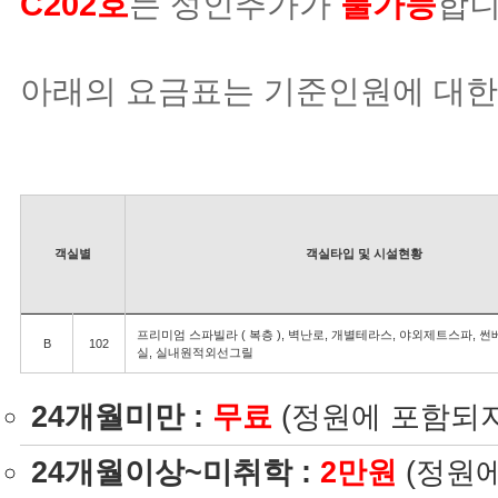
C202호
는 성인추가가
불가능
합니
아래의 요금표는 기준인원에 대한
객실별
객실타입 및 시설현황
프리미엄 스파빌라 ( 복층 ), 벽난로, 개별테라스, 야외제트스파, 
B
102
실, 실내원적외선그릴
24개월미만 :
무료
(정원에 포함되지
24개월이상~미취학 :
2만원
(정원에