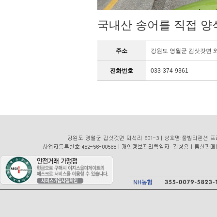
국내산 송어를 직접 
주소
강원도 영월군 김삿갓면 와
전화번호
033-374-9361