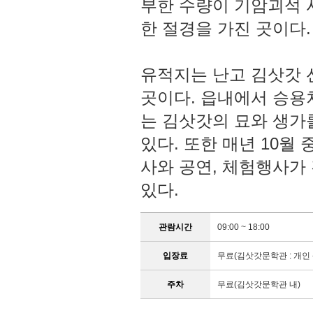
부한 수량이 기암괴석 
한 절경을 가진 곳이다.
유적지는 난고 김삿갓 
곳이다. 읍내에서 승용
는 김삿갓의 묘와 생가
있다. 또한 매년 10
사와 공연, 체험행사가
있다.
관람시간
09:00 ~ 18:00
입장료
무료(김삿갓문학관 : 개인 - 
주차
무료(김삿갓문학관 내)