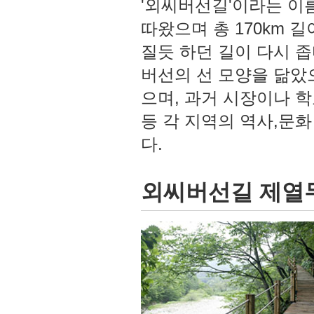
'외씨버선길'이라는 이름
따왔으며 총 170km 
질듯 하던 길이 다시 
버선의 선 모양을 닮았
으며, 과거 시장이나 
등 각 지역의 역사,문화
다.
외씨버선길 제열두