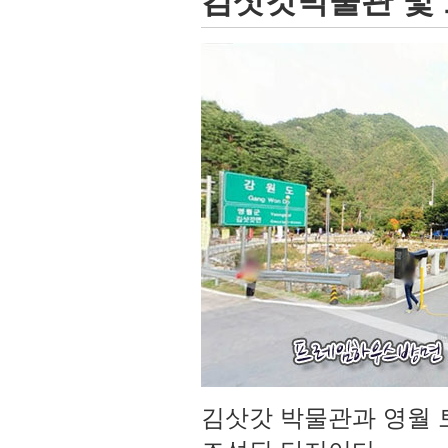
김삿갓박물관 및 
김삿갓 박물관과 영월