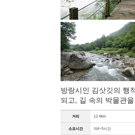
방랑시인 김삿깃의 행적
되고, 길 속의 박물관을
거리
12.4km
소요시간
약4~5시간