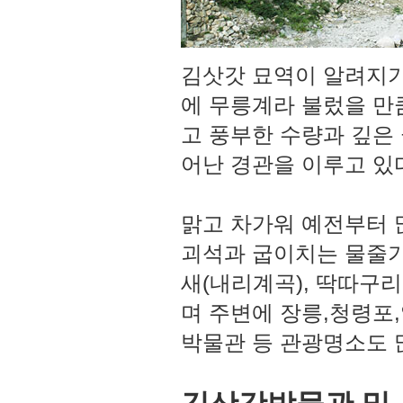
김삿갓 묘역이 알려지기
에 무릉계라 불렀을 만
고 풍부한 수량과 깊은
어난 경관을 이루고 있
맑고 차가워 예전부터 
괴석과 굽이치는 물줄기
새(내리계곡), 딱따구리
며 주변에 장릉,청령포,
박물관 등 관광명소도 