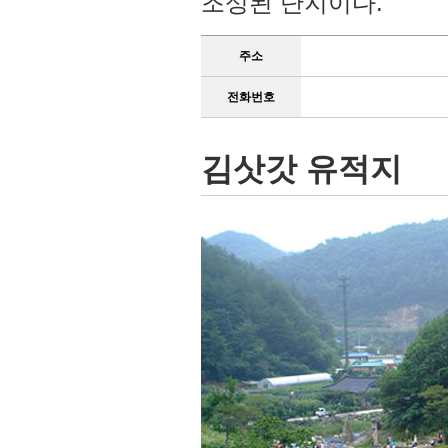
조성된 단지이다.
주소
전화번호
김삿갓 유적지