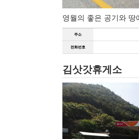
영월의 좋은 공기와 땅
주소
전화번호
김삿갓휴게소