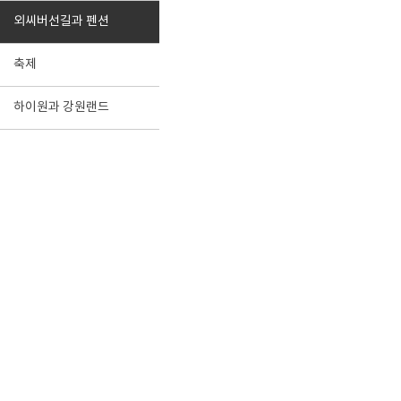
외씨버선길과 펜션
축제
하이원과 강원랜드