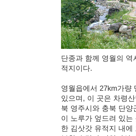
단종과 함께 영월의 역
적지이다.
영월읍에서 27km가량
있으며, 이 곳은 차령
북 영주시와 충북 단양
이 노루가 엎드려 있는
한 김삿갓 유적지 내에