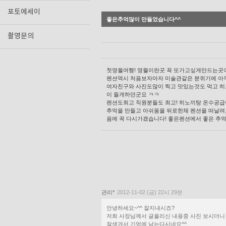
포토에세이
좋은추억많이 만들었습니다^^
촬영문의
첫영월여행! 영월이란곳 꼭 또가고싶게만드는곳
펜션역시 처음보자마자 미술관같은 분위기에 아
여자친구와 사진도많이 찍고 맛있는것도 먹고 히
이 들게하던군요 ㅋㅋ
펜션도최고 직원분들도 최고! 히노끼탕 온수공
추억을 만들고 아쉬움을 뒤로한채 펜션을 떠날려
음에 꼭 다시가겠습니다! 좋은펜션에서 좋은 추억
관리*
2012-11-02 (금) 22시 29분
안녕하세요~^^ 잘지내시죠?
저희 사장님께서 글올리신 내용중 사진 보시더니 
잘생겨서 기억에 남는다시네요^^