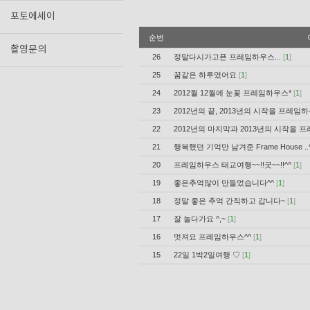
포토에세이
순번
촬영문의
26
정말다시가고픈 프레임하우스...
[
1
]
25
꿈같은 하루였어요
[
1
]
24
2012월 12월에 눈꽃 프레임하우스*
[
1
]
23
2012년의 끝, 2013년의 시작을 프레
22
2012년의 마지막과 2013년의 시작을 
21
행복했던 기억만 남겨준 Frame House ..
20
프레임하우스 태교여행~~!!굿~~!!^^
[
1
]
19
좋은추억많이 만들었습니다^^
[
1
]
18
정말 좋은 추억 간직하고 갑니다~
[
1
]
17
잘 놀다가요 ^,~
[
1
]
16
멋져요 프레임하우스^^
[
1
]
15
22일 1박2일여행 ♡
[
1
]